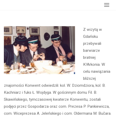
Strona
wydarzenia
Arkoni z wizytą w Gdańsku
główna
Z wizytą w
Gdańsku
przebywali
barwiarze
bratniej
K!Arkonia. W
celu nawiązania
bliższej
znajomości Konwent odwiedzili: kol. W. Dziomdziora, kol. B.
Kachniarz i fuks Ł. Wojdyga. W gościnnym domu Fil. B.
Skawińskiego, tymczasowej kwaterze Konwentu, zostali
podjęci przez Gospodarza oraz com. Prezesa P. Pankiewicza,
com. Wiceprezesa A. Jeleńskiego i com. Oldermana M. Bučara.