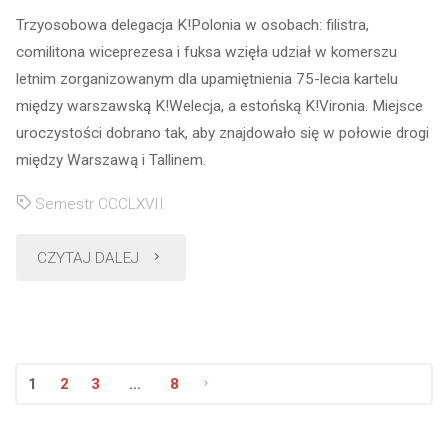
Trzyosobowa delegacja K!Polonia w osobach: filistra,
comilitona wiceprezesa i fuksa wzięła udział w komerszu
letnim zorganizowanym dla upamiętnienia 75-lecia kartelu
między warszawską K!Welecja, a estońską K!Vironia. Miejsce
uroczystości dobrano tak, aby znajdowało się w połowie drogi
między Warszawą i Tallinem.
Semestr CCCLXVII
"Komersz
CZYTAJ DALEJ
letni
z
1
2
3
…
8
okazji
Nawigacja
75-