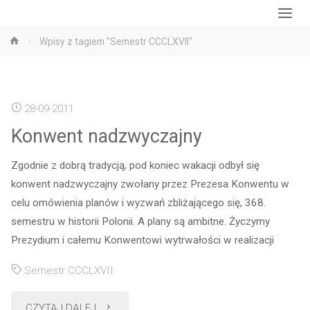
Strona
Wpisy z tagiem "Semestr CCCLXVII"
główna
28-09-2011
Konwent nadzwyczajny
Zgodnie z dobrą tradycją, pod koniec wakacji odbył się
konwent nadzwyczajny zwołany przez Prezesa Konwentu w
celu omówienia planów i wyzwań zbliżającego się, 368.
semestru w historii Polonii. A plany są ambitne. Życzymy
Prezydium i całemu Konwentowi wytrwałości w realizacji
Semestr CCCLXVII
"Konwent
CZYTAJ DALEJ