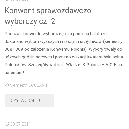
rocznicy
Konwent sprawozdawczo-
wybuchu
wyborczy cz. 2
II
Podczas konwentu wyborczego za pomocą balotażu
wojny
dokonano wyboru wyższych i niższych urzędników (semestry:
368 i 369 od założenia Konwentu Polonia). Wybory trwały do
światowej
późnych godzin nocnych i pomimo wakacji kwatera była pełna
Polonusów. Szczegóły w dziale Władze. K!Polonia – V!C!F! in
na
aeternum!
Westerplatte"
Semestr CCCLXVII
"Konwent
CZYTAJ DALEJ
sprawozdawczo-
30-07-2011
wyborczy