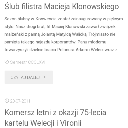
Ślub filistra Macieja Klonowskiego
cz.
Sezon ślubny w Konwencie został zainaugurowany w pięknym
2"
stylu. Nasz drogi brat, fil. Maciej Klonowski zawarł związek
małżeński z panną Jolantą Matyldą Walicką. Trójmiasto nie
pamięta takiego najazdu korporantów. Panu młodemu
towarzyszyli dzielnie bracia Polonusi, Arkoni i Weleci wraz z
Semestr CCCLXVII
"Ślub
CZYTAJ DALEJ
filistra
23-07-2011
Macieja
Komersz letni z okazji 75-lecia
Klonowskiego"
kartelu Welecji i Vironii