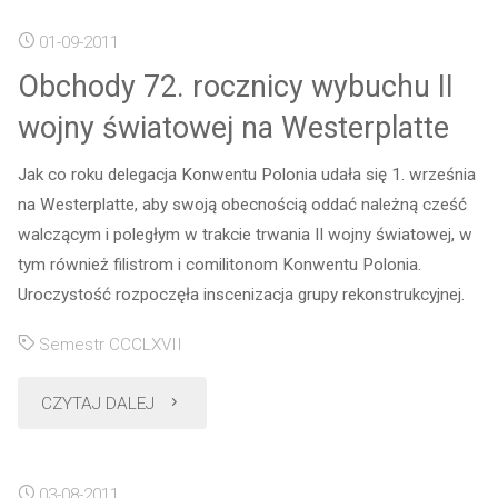
01-09-2011
Baltica-
Obchody 72. rocznicy wybuchu II
Borussia
wojny światowej na Westerplatte
Danzig"
Jak co roku delegacja Konwentu Polonia udała się 1. września
na Westerplatte, aby swoją obecnością oddać należną cześć
walczącym i poległym w trakcie trwania II wojny światowej, w
tym również filistrom i comilitonom Konwentu Polonia.
Uroczystość rozpoczęła inscenizacja grupy rekonstrukcyjnej.
Semestr CCCLXVII
"Obchody
CZYTAJ DALEJ
72.
03-08-2011