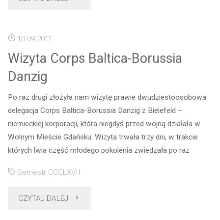
nadzwyczajny"
10-09-2011
Wizyta Corps Baltica-Borussia
Danzig
Po raz drugi złożyła nam wizytę prawie dwudziestoosobowa
delegacja Corps Baltica-Borussia Danzig z Bielefeld –
niemieckiej korporacji, która niegdyś przed wojną działała w
Wolnym Mieście Gdańsku. Wizyta trwała trzy dni, w trakcie
których lwia część młodego pokolenia zwiedzała po raz
Semestr CCCLXVII
"Wizyta
CZYTAJ DALEJ
Corps